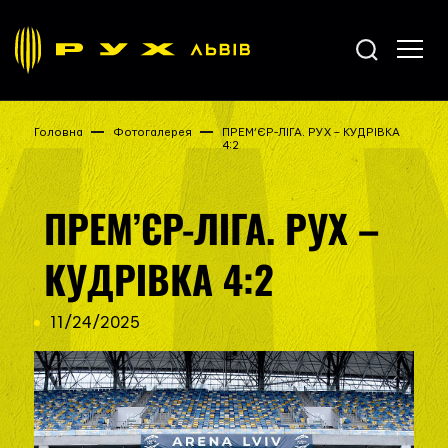
Головна
Фотогалерея
ПРЕМ’ЄР-ЛІГА. РУХ – КУДРІВКА
4:2
ПРЕМ’ЄР-ЛІГА. РУХ –
КУДРІВКА 4:2
11/24/2025