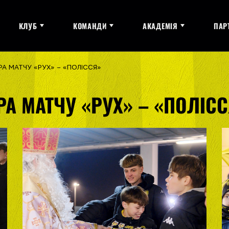
КЛУБ
КОМАНДИ
АКАДЕМІЯ
ПАР
А МАТЧУ «РУХ» – «ПОЛІССЯ»
А МАТЧУ «РУХ» – «ПОЛІС