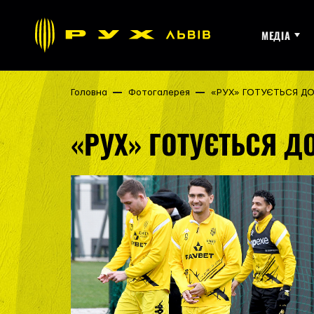
МЕДІА
Головна
Фотогалерея
«РУХ» ГОТУЄТЬСЯ Д
«РУХ» ГОТУЄТЬСЯ Д