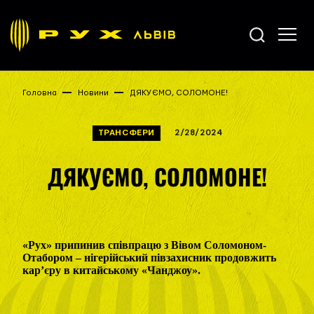
Головна
Новини
ДЯКУЄМО, СОЛОМОНЕ!
ТРАНСФЕРИ
2/28/2024
ДЯКУЄМО, СОЛОМОНЕ!
«Рух» припинив співпрацю з Вівом Соломоном-
Отабором – нігерійський півзахисник продовжить
кар’єру в китайському «Чанджоу».