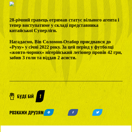
28-річний гравець отримав статус вільного агента і
тепер виступатиме у складі представника
китайської Суперліги.
Нагадаємо, Вів Соломон-Отабор приєднався до
«Руху» у січні 2022 року. За цей період у футболці
«жовто-чорних» нігерійський легіонер провів 42 гри,
забив 3 голи та віддав 2 асисти.
БУДЕ БІЙ
1
РОЗКАЖИ ДРУЗЯМ