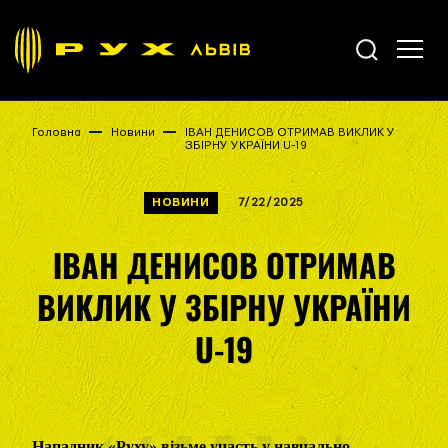
Головна
Новини
ІВАН ДЕНИСОВ ОТРИМАВ ВИКЛИК У
ЗБІРНУ УКРАЇНИ U-19
НОВИНИ
7/22/2025
ІВАН ДЕНИСОВ ОТРИМАВ
ВИКЛИК У ЗБІРНУ УКРАЇНИ
U-19
Нападник «Руху» візьме участь у навчально-