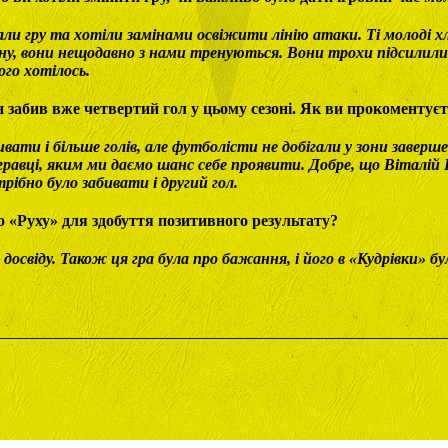
ли гру та хотіли замінами освіжити лінію атаки. Ті молоді хл
ну, вони нещодавно з нами тренуються. Вони трохи підсилили 
ого хотілось.
н забив вже четвертий гол у цьому сезоні. Як ви прокоментуєт
вати і більше голів, але футболісти не добігали у зони заверш
гравці, яким ми даємо шанс себе проявити. Добре, що Віталій 
рібно було забивати і другий гол.
о «Руху» для здобуття позитивного результату?
досвіду. Також ця гра була про бажання, і його в «Кудрівки» бу