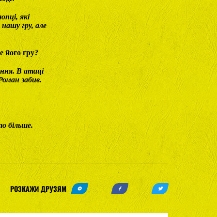
опці, які
нашу гру, але
е його гру?
ення. В атаці
Роман забив.
ло більше.
РОЗКАЖИ ДРУЗЯМ