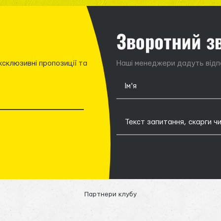
Зворотний з
ксклюзивні пропозиції та
Наші менеджери дадуть відпо
Партнери клубу