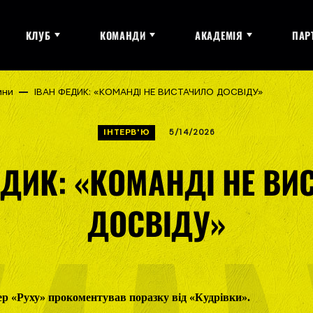
КЛУБ
КОМАНДИ
АКАДЕМІЯ
ПАР
ини
ІВАН ФЕДИК: «КОМАНДІ НЕ ВИСТАЧИЛО ДОСВІДУ»
ІНТЕРВ'Ю
5/14/2026
ЕДИК: «КОМАНДІ НЕ ВИ
ДОСВІДУ»
р «Руху» прокоментував поразку від «Кудрівки».