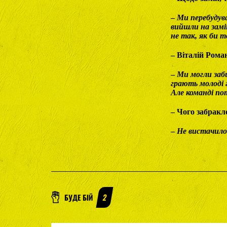
–
Ми перебудува
вийшли на замі
не так, як би т
– Віталій Рома
–
Ми могли заби
грають молоді 
Але команді пот
– Чого забракл
–
Не вистачило 
БУДЕ БІЙ
2