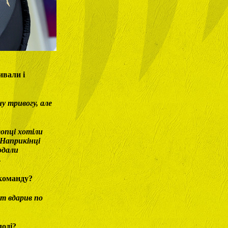
ивали і
у тривогу, але
лопці хотіли
 Наприкінці
одали
.
 команду?
нт вдарив по
лоді?