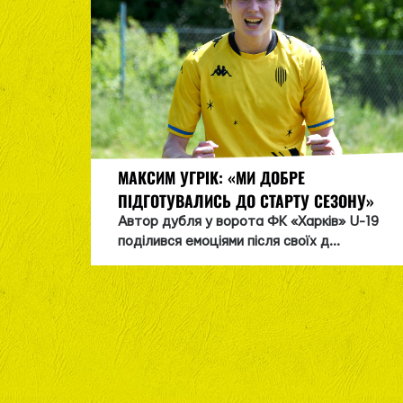
МАКСИМ УГРІК: «МИ ДОБРЕ
ПІДГОТУВАЛИСЬ ДО СТАРТУ СЕЗОНУ»
Автор дубля у ворота ФК «Харків» U-19
поділився емоціями після своїх д...