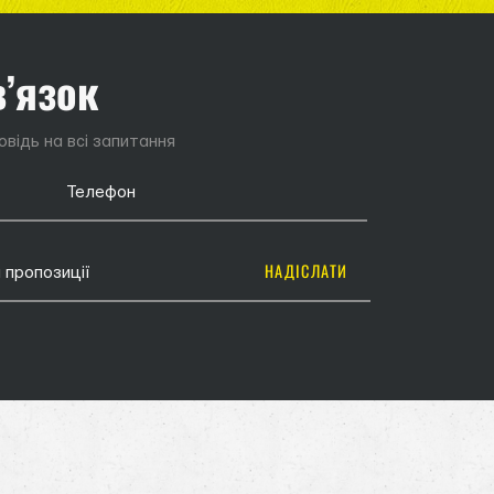
в’язок
відь на всі запитання
НАДІСЛАТИ