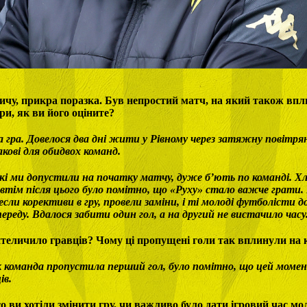
вичу, прикра поразка. Був непростий матч, на який також впл
ри, як ви його оціните?
 гра. Довелося два дні жити у Рівному через затяжну повітрян
акові для обидвох команд.
які ми допустили на початку матчу, дуже б’ють по команді. Х
 втім після цього було помітно, що «Руху» стало важче грати.
сли корективи в гру, провели заміни, і ті молоді футболісти д
ереду. Вдалося забити один гол, а на другий не вистачило часу
теличило гравців? Чому ці пропущені голи так вплинули на
к команда пропустила перший гол, було помітно, що цей моме
ців.
о ви хотіли змінити гру, чи важливо було дати ігровий час мо