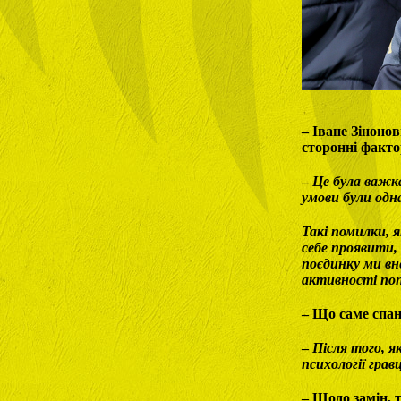
– Іване Зіноно
сторонні факто
–
Це була важка
умови були одн
Такі помилки, 
себе проявити,
поєдинку ми вне
активності поп
– Що саме спан
–
Після того, я
психології грав
– Щодо замін, т