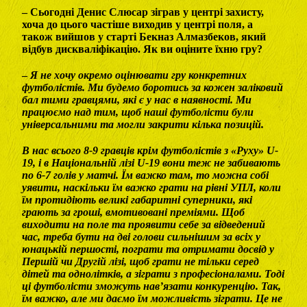
– Сьогодні Денис Слюсар зіграв у центрі захисту,
хоча до цього частіше виходив у центрі поля, а
також вийшов у старті Бекназ Алмазбеков, який
відбув дискваліфікацію. Як ви оціните їхню гру?
–
Я не хочу окремо оцінювати гру конкретних
футболістів. Ми будемо боротись за кожен заліковий
бал тими гравцями, які є у нас в наявності. Ми
працюємо над тим, щоб наші футболісти були
універсальними та могли закрити кілька позицій.
В нас всього 8-9 гравців крім футболістів з «Руху» U-
19, і в Національній лізі U-19 вони теж не забивають
по 6-7 голів у матчі. Їм важко там, то можна собі
уявити, наскільки їм важко грати на рівні УПЛ, коли
їм протидіють великі габаритні суперники, які
грають за гроші, вмотивовані преміями. Щоб
виходити на поле та проявити себе за відведений
час, треба бути на дві голови сильнішим за всіх у
юнацькій першості, пограти та отримати досвід у
Першій чи Другій лізі, щоб грати не тільки серед
дітей та однолітків, а зіграти з професіоналами. Тоді
ці футболісти зможуть нав’язати конкуренцію. Так,
їм важко, але ми даємо їм можливість зіграти. Це не