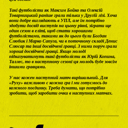
Такі футболісти як Максим Бойко та Олексій
Товарницький раніше грали тільки у Другій лізі. Хоча
вони добре виглядають в УПЛ, але їм потрібно
здобути досвід виступів на цьому рівні, зіграти ще
один сезон в еліті, щоб стати хорошими
футболістами, такими як до цього були Богдан
Слюбик і Марко Сапуга, чи в поточному складі Денис
Слюсар та інші досвідчені гравці. З ними поруч грали
хороші досвідчені гравці. Якщо молоді
підказуватимуть такі футболісти як Юрій Копина,
Таллес, то в наступному сезоні ця молодь буде зовсім
іншими гравцями.
У нас кожен наступний матч вирішальний. Для
«Руху» важливою є кожна гра і ми готуємось до
кожного поєдинку. Треба думати, що потрібно
зробити, щоб заробити очки в наступних матчах.