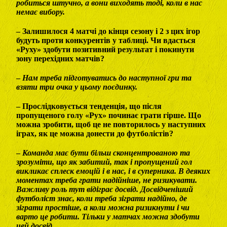
робиться штучно, а вони виходять тоді, коли в нас
немає вибору.
– Залишилося 4 матчі до кінця сезону і 2 з цих ігор
будуть проти конкурентів у таблиці. Чи вдасться
«Руху» здобути позитивний результат і покинути
зону перехідних матчів?
–
Нам треба підготуватись до наступної гри та
взяти три очка у цьому поєдинку.
– Прослідковується тенденція, що після
пропущеного голу «Рух» починає грати гірше. Що
можна зробити, щоб це не повторилось у наступних
іграх, як це можна донести до футболістів?
–
Команда має бути більш сконцентрованою та
зрозуміти, що як забитий, так і пропущений гол
викликає сплеск емоцій і в нас, і в суперника. В деяких
моментах треба грати надійніше, не ризикувати.
Важливу роль тут відіграє досвід. Досвідченіший
футболіст знає, коли треба зіграти надійно, де
зіграти простіше, а коли можна ризикнути і чи
варто це робити. Тільки у матчах можна здобути
цей досвід.