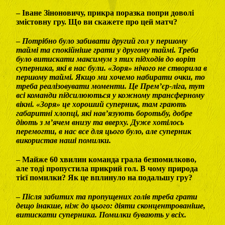
– Іване Зіноновичу, прикра поразка попри доволі
змістовну гру. Що ви скажете про цей матч?
–
Потрібно було забивати другий гол у першому
таймі та спокійніше грати у другому таймі. Треба
було витискати максимум з тих підходів до воріт
суперника, які в нас були. «Зоря» нічого не створила в
першому таймі. Якщо ми хочемо набирати очки, то
треба реалізовувати моменти. Це Прем’єр-ліга, тут
всі команди підсилюються у кожному трансферному
вікні. «Зоря» це хороший суперник, там грають
габаритні хлопці, які нав’язують боротьбу, добре
діють з м’ячем внизу та вверху. Дуже хотілось
перемогти, в нас все для цього було, але суперник
використав наші помилки.
– Майже 60 хвилин команда грала безпомилково,
але тоді пропустила прикрий гол. В чому природа
тієї помилки? Як це вплинуло на подальшу гру?
–
Після забитих та пропущених голів треба грати
дещо інакше, ніж до цього: діяти сконцентрованіше,
витискати суперника. Помилки бувають у всіх.