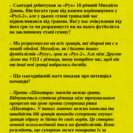
– Сьогодні дебютував за «Рух» 18-річний Михайло
Дзюнь. Він багато грав під вашим керівництвом у
«Русі-2», але у цьому сезоні тривалий час
відновлювався від травми. Які у вас очікування від
його гри та чи розраховуєте ви на нього футболіста
на заключному етапі сезону?
–
Ми розраховуємо на всіх гравців, які здорові та є в
нашій обоймі. Михайло, як і багато інших
футболістів «Руху», грав за «Рух-2». Але між Другою
лігою та УПЛ є різниця, тому потрібен час, щоб він
та інші юні гравці набрались досвіду.
– Що сьогоднішній матч показав про потенціал
команди?
–
Проти «Шахтаря» завжди важко грати.
Відчувається суттєва різниця між тренувальним
процесом та грою проти суперника рівня
«Шахтаря». У таких матчах кожна помилка та
швидкість дій гравців команди-суперника змушує
гравців одразу ж бігти до своїх воріт. Це створює
певний психологічний тиск на футболістів. Вони
розуміють, що суперник може покарати їх за