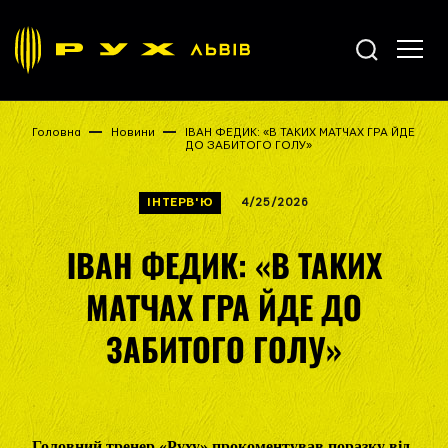
Головна
Новини
ІВАН ФЕДИК: «В ТАКИХ МАТЧАХ ГРА ЙДЕ
ДО ЗАБИТОГО ГОЛУ»
ІНТЕРВ'Ю
4/25/2026
ІВАН ФЕДИК: «В ТАКИХ
МАТЧАХ ГРА ЙДЕ ДО
ЗАБИТОГО ГОЛУ»
Головний тренер «Руху» прокоментував поразку від