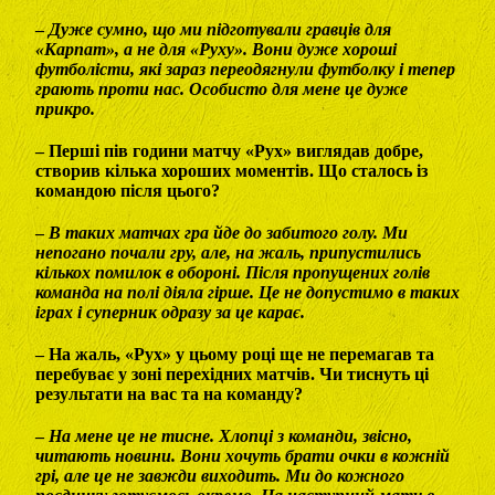
–
Дуже сумно, що ми підготували гравців для
«Карпат», а не для «Руху». Вони дуже хороші
футболісти, які зараз переодягнули футболку і тепер
грають проти нас. Особисто для мене це дуже
прикро.
– Перші пів години матчу «Рух» виглядав добре,
створив кілька хороших моментів. Що сталось із
командою після цього?
–
В таких матчах гра йде до забитого голу. Ми
непогано почали гру, але, на жаль, припустились
кількох помилок в обороні. Після пропущених голів
команда на полі діяла гірше. Це не допустимо в таких
іграх і суперник одразу за це карає.
– На жаль, «Рух» у цьому році ще не перемагав та
перебуває у зоні перехідних матчів. Чи тиснуть ці
результати на вас та на команду?
–
На мене це не тисне. Хлопці з команди, звісно,
читають новини. Вони хочуть брати очки в кожній
грі, але це не завжди виходить. Ми до кожного