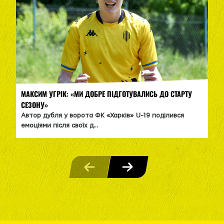
МАКСИМ УГРІК: «МИ ДОБРЕ ПІДГОТУВАЛИСЬ ДО СТАРТУ
СЕЗОНУ»
Автор дубля у ворота ФК «Харків» U-19 поділився
емоціями після своїх д...