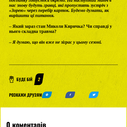
поєдинку готуємось окремо. На наступний матч в
нас знову будуть гравці, які пропустять зустріч з
«Зорею» через перебір карток. Будемо думати, як
вирішити ці питання.
– Який зараз стан Миколи Киричка? Чи справді у
нього складна травма?
–
Я думаю, що він вже не зіграє у цьому сезоні.
БУДЕ БІЙ
2
РОЗКАЖИ ДРУЗЯМ
0 коментарів