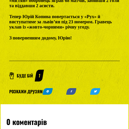
«містян» оборонець зіграв 68 матчів, забивши 2 голи
та віддавши 2 асисти.
Тепер Юрій Копина повертається у «Рух» й
виступатиме за львів’ян під 23 номером. Гравець
уклав із «жовто-чорними» річну угоду.
З поверненням додому, Юрію!
БУДЕ БІЙ
1
РОЗКАЖИ ДРУЗЯМ
0 коментарів