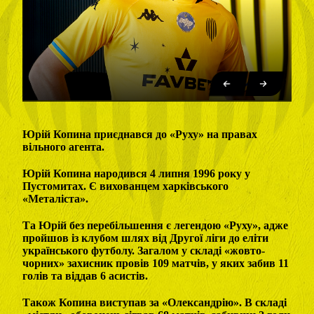
Юрій Копина приєднався до «Руху» на правах
вільного агента.
Юрій Копина народився 4 липня 1996 року у
Пустомитах. Є вихованцем харківського
«Металіста».
Та Юрій без перебільшення є легендою «Руху», адже
пройшов із клубом шлях від Другої ліги до еліти
українського футболу. Загалом у складі «жовто-
чорних» захисник провів 109 матчів, у яких забив 11
голів та віддав 6 асистів.
Також Копина виступав за «Олександрію». В складі