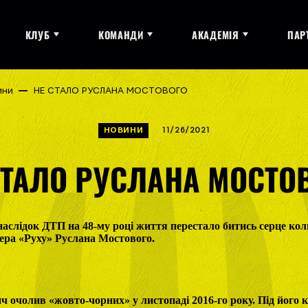
КЛУБ
КОМАНДИ
АКАДЕМІЯ
ПАР
ини
НЕ СТАЛО РУСЛАНА МОСТОВОГО
НОВИНИ
11/26/2021
СТАЛО РУСЛАНА МОСТО
наслідок ДТП на 48-му році життя перестало битись серце ко
ера «Руху» Руслана Мостового.
ч очолив «жовто-чорних» у листопаді 2016-го року. Під його