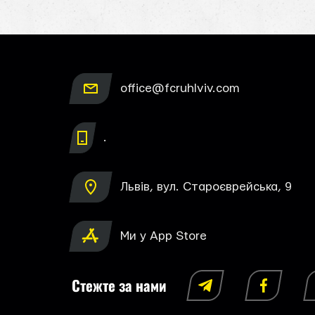
office@fcruhlviv.com
.
Львів, вул. Староєврейська, 9
Ми у App Store
Стежте за нами