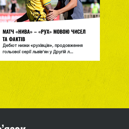
МАТЧ «НИВА» – «РУХ» МОВОЮ ЧИСЕЛ
СІМОХ
ТА ФАКТІВ
ЗБІРНУ
Дебют низки «рухівців», продовження
«Cиньо
гольової серії львів’ян у Другій л...
навчал
в’язок