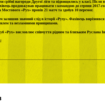
ли срібні нагороди Другої ліги та підвищились у класі. Після 
хівець продовжував працювати з командою до серпня 2017-го.
 Мостового «Рух» провів 21 матч та здобув 10 перемог.
ч залишив значний слід в історії «Руху». Фахівець вирізнявс
тилем та незламними принципами.
уб «Рух» висловлює співчуття рідним та близьким Руслана І
!
в