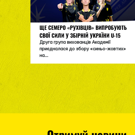
ЩЕ СЕМЕРО «РУХІВЦІВ» ВИПРОБУЮТЬ
СВОЇ СИЛИ У ЗБІРНІЙ УКРАЇНИ U-15
Друга група вихованців Академії
приєдналася до збору «синьо-жовтих»
на...
Отримуй новини