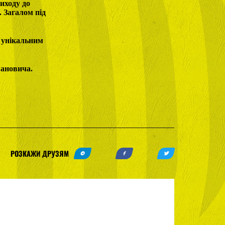
виходу до
 Загалом під
я унікальним
вановича.
РОЗКАЖИ ДРУЗЯМ