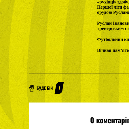
«рухівці» здобу
Першої ліги фа
орудою Руслана
Руслан Іванови
тренерським с
Футбольний кл
Вічная пам’ять
БУДЕ БІЙ
1
0 коментарі