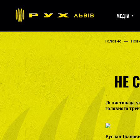
МЕДІА
Головна
Нов
НЕ 
26 листопада у
головного трен
Руслан Іванови