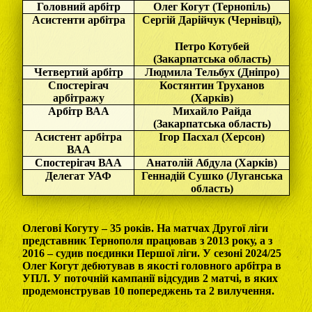
Головний арбітр
Олег Когут (Тернопіль)
Асистенти арбітра
Сергій Дарійчук (Чернівці),
Петро Котубей
(Закарпатська область)
Четвертий арбітр
Людмила Тельбух (Дніпро)
Спостерігач
Костянтин Труханов
арбітражу
(Харків)
Арбітр ВАА
Михайло Райда
(Закарпатська область)
Асистент арбітра
Ігор Пасхал (Херсон)
ВАА
Спостерігач ВАА
Анатолій Абдула (Харків)
Делегат УАФ
Геннадій Сушко (Луганська
область)
Олегові Когуту – 35 років. На матчах Другої ліги
представник Тернополя працював з 2013 року, а з
2016 – судив поєдинки Першої ліги. У сезоні 2024/25
Олег Когут дебютував в якості головного арбітра в
УПЛ. У поточній кампанії відсудив 2 матчі, в яких
продемонстрував 10 попереджень та 2 вилучення.