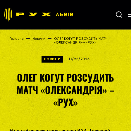
Головна
Новини
ОЛЕГ КОГУТ РОЗСУДИТЬ МАТЧ
«ОЛЕКСАНДРІЯ» – «РУХ»
НОВИНИ
11/28/2025
ОЛЕГ КОГУТ РОЗСУДИТЬ
МАТЧ «ОЛЕКСАНДРІЯ» –
«РУХ»
На матчі працюватиме система ВАА. Головний