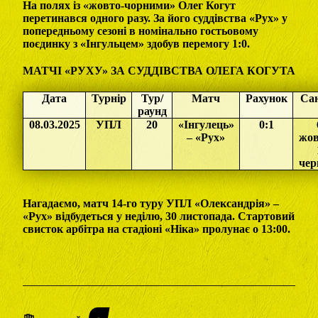
На полях із «жовто-чорними» Олег Когут
перетинався одного разу. За його суддівства «Рух» у
попередньому сезоні в номінально гостьовому
поєдинку з «Інгульцем» здобув перемогу 1:0.
МАТЧІ «РУХУ» ЗА СУДДІВСТВА ОЛЕГА КОГУТА
Дата
Турнір
Тур/
Матч
Рахунок
Сан
раунд
08.03.2025
УПЛ
20
«Інгулець»
0:1
– «Рух»
жов
чер
Нагадаємо, матч 14-го туру УПЛ «Олександрія» –
«Рух» відбудеться у неділю, 30 листопада. Стартовий
свисток арбітра на стадіоні «Ніка» пролунає о 13:00.