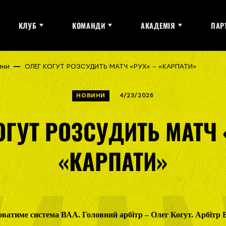
КЛУБ
КОМАНДИ
АКАДЕМІЯ
ПАР
ини
ОЛЕГ КОГУТ РОЗСУДИТЬ МАТЧ «РУХ» – «КАРПАТИ»
НОВИНИ
4/23/2026
ОГУТ РОЗСУДИТЬ МАТЧ 
«КАРПАТИ»
ватиме система ВАА. Головний арбітр – Олег Когут. Арбітр