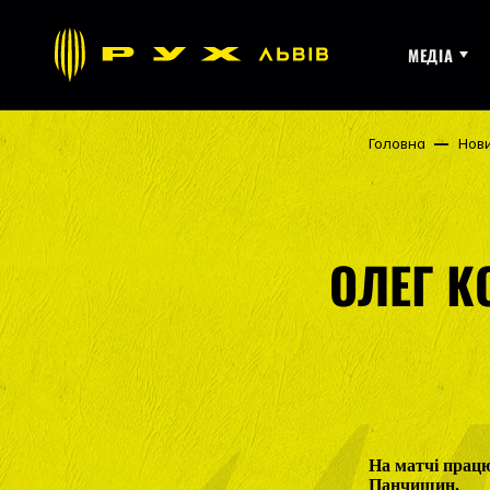
МЕДІА
Головна
Нов
ОЛЕГ К
На матчі працю
Панчишин.