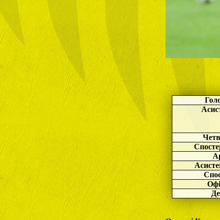
Гол
Асис
Четв
Спосте
А
Асисте
Спо
Офі
Де