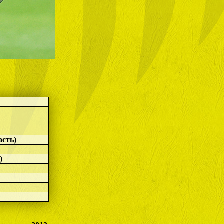
асть)
)
)