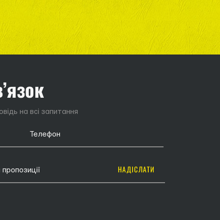
в’язок
відь на всі запитання
НАДІСЛАТИ