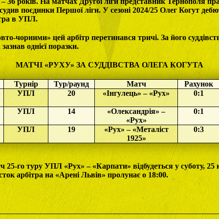
 – 36 років. На матчах Другої ліги представник Тернополя пр
– судив поєдинки Першої ліги. У сезоні 2024/25 Олег Когут деб
ітра в УПЛ.
овто-чорними» цей арбітр перетинався тричі. За його суддівст
 зазнав однієї поразки.
МАТЧІ «РУХУ» ЗА СУДДІВСТВА ОЛЕГА КОГУТА
Турнір
Тур/раунд
Матч
Рахунок
УПЛ
20
«Інгулець» – «Рух»
0:1
УПЛ
14
«Олександрія» –
0:1
«Рух»
УПЛ
19
«Рух» – «Металіст
0:3
1925»
ч 25-го туру УПЛ «Рух» – «Карпати» відбудеться у суботу, 25 
ток арбітра на «Арені Львів» пролунає о 18:00.