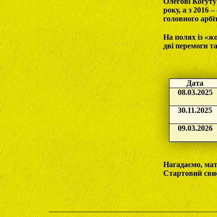
Олегові Когуту
року, а з 2016 
головного арб
На полях із «ж
дві перемоги та
Дата
08.03.2025
30.11.2025
09.03.2026
Нагадаємо, мат
Стартовий свис