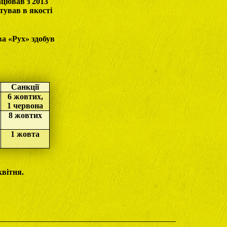
ацював з 2013
ютував в якості
ва «Рух» здобув
Санкції
6 жовтих,
1 червона
8 жовтих
1 жовта
квітня.