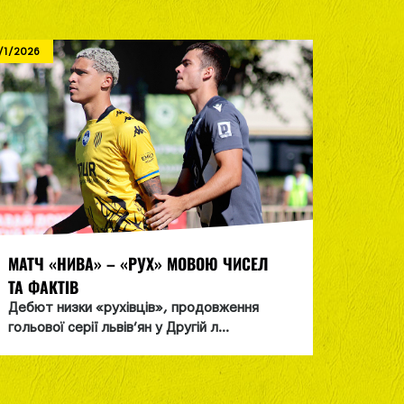
/1/2026
8/1/2026
МАТЧ «НИВА» – «РУХ» МОВОЮ ЧИСЕЛ
СІМОХ
ТА ФАКТІВ
ЗБІРНУ
Дебют низки «рухівців», продовження
«Cиньо
гольової серії львів’ян у Другій л...
навчал