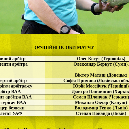
ОФІЦІЙНІ ОСОБИ МАТЧУ
овний арбітр
Олег Когут (Тернопіль)
тенти арбітра
Олександр Беркут (Суми),
Віктор Матяш (Донецьк)
ертий арбітр
Софія Причина (Львівська обл
рігач арбітражу
Юрій Мосейчук (Чернівці)
рбітр ВАА
Дмитро Панчишин (Харків
нт арбітра ВАА
Семен Шлончак (Черкаси
стерігач ВАА
Михайло Овчар (Калуш)
цер безпеки
Володимир Гевко (Львів)
легат УАФ
Степан Понайда (Львів)