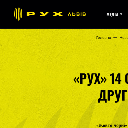
МЕДІА
Головна
Нов
«РУХ» 14
ДРУГ
«Жовто-чорні» 