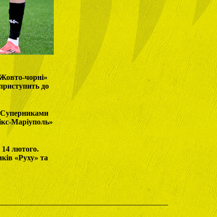
«Жовто-чорні»
 приступить до
. Суперниками
нікс-Маріуполь»
о 14 лютого.
ків «Руху» та