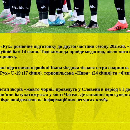
«Рух» розпочне підготовку до другої частини сезону 2025/26. 
убній базі 14 січня. Тоді команда пройде медогляд, після чого
процесу.
пі підготовки підопічні Івана Федика зіграють три спаринги
«Рух» U-19 (17 січня), тернопільська «Нива» (24 січня) та «Фе
етап зборів «жовто-чорні» проведуть у Словенії в період з 1 д
ів’яни базуватимуться у місті Чатеж. Детальніше про суперни
 буде повідомлено на інформаційних ресурсах клубу.