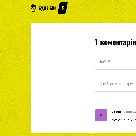
БУДЕ БІЙ
5
1 коментарі
Cергій
9 січня 202
C
Буде добре, якщо по