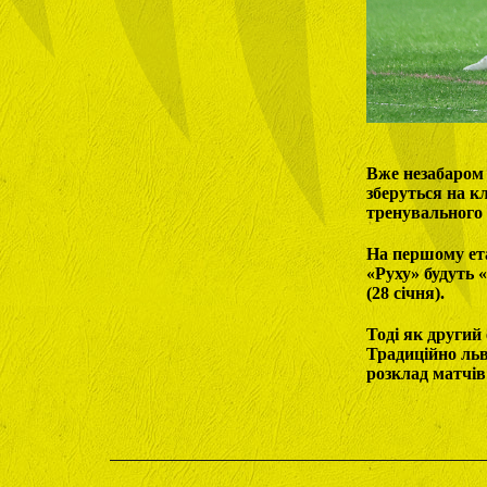
Вже незабаром 
зберуться на кл
тренувального 
На першому ета
«Руху» будуть 
(28 січня).
Тоді як другий 
Традиційно льв
розклад матчів