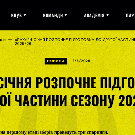
КЛУБ
КОМАНДИ
АКАДЕМІЯ
ПАР
ини
«РУХ» 14 СІЧНЯ РОЗПОЧНЕ ПІДГОТОВКУ ДО ДРУГОЇ ЧАСТИ
2025/26
НОВИНИ
1/6/2026
 СІЧНЯ РОЗПОЧНЕ ПІДГ
ОЇ ЧАСТИНИ СЕЗОНУ 20
на першому етапі зборів проведуть три спаринги.