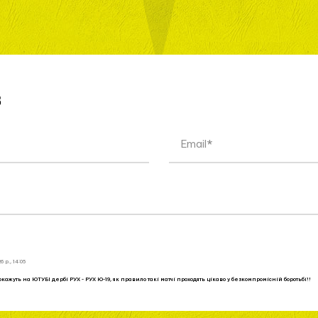
в
6 р., 14:05
кажуть на ЮТУБІ дербі РУХ - РУХ Ю-19, як правило такі матчі проходять цікаво у безкомпромісній боротьбі!!