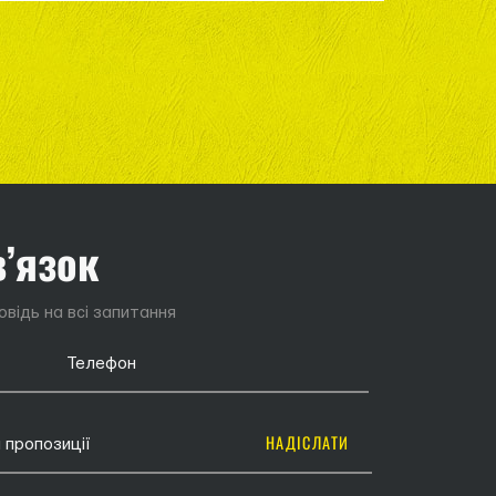
в’язок
відь на всі запитання
НАДІСЛАТИ