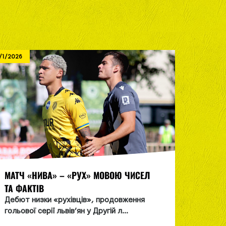
/1/2026
8/1/2026
МАТЧ «НИВА» – «РУХ» МОВОЮ ЧИСЕЛ
СІМОХ
ТА ФАКТІВ
ЗБІРНУ
Дебют низки «рухівців», продовження
«Cиньо
гольової серії львів’ян у Другій л...
навчал