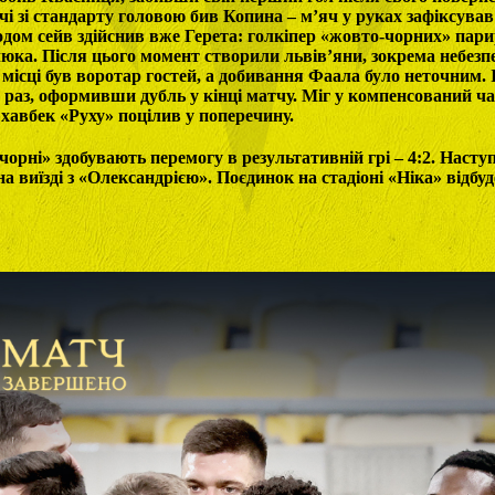
ачі зі стандарту головою бив Копина – м’яч у руках зафіксував
одом сейв здійснив вже Герета: голкіпер «жовто-чорних» пар
ка. Після цього момент створили львів’яни, зокрема небезп
а місці був воротар гостей, а добивання Фаала було неточним. 
 раз, оформивши дубль у кінці матчу. Міг у компенсований ча
 хавбек «Руху» поцілив у поперечину.
чорні» здобувають перемогу в результативній грі – 4:2. Наст
а виїзді з «Олександрією». Поєдинок на стадіоні «Ніка» відбуд