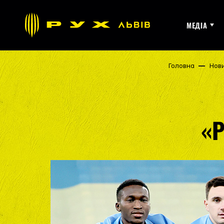
МЕДІА
Головна
Нов
«Р