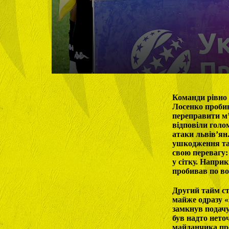
Команди рівно 
Лосенко пробив
переправити м’
відповіли голо
атаки львів’ян
ушкодження та 
свою перевагу:
у сітку. Напри
пробивав по во
Другий тайм ста
майже одразу «
замкнув подачу
був надто нето
майданчика про