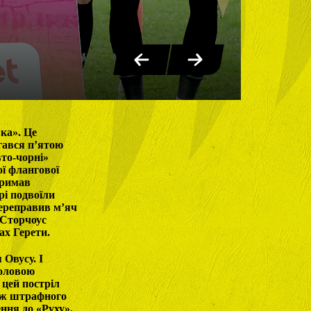
ка». Це
гався п’ятою
вто-чорні»
ої флангової
тримав
рі подвоїли
переправив м’яч
 Сторчоус
ах Герети.
 Овусу. І
головою
 цей постріл
меж штрафного
ння до «Руху».