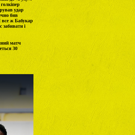
 голкіпер
ирував удар
ечно бив
І все ж Бабукар
с забивати і
упний матч
еться 30