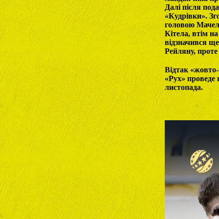
Далі після под
«Кудрівки». Зг
головою Мачелю
Кітела, втім н
відзначився ще
Рейляну, проте
Відтак «жовто-
«Рух» проведе н
листопада.