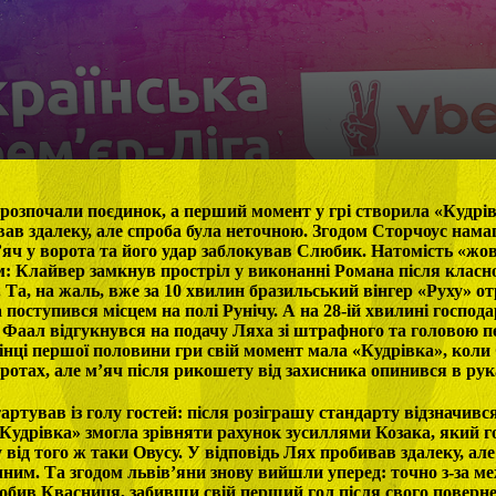
розпочали поєдинок, а перший момент у грі створила «Кудрів
ав здалеку, але спроба була неточною. Згодом Сторчоус нама
яч у ворота та його удар заблокував Слюбик. Натомість «жо
м: Клайвер замкнув простріл у виконанні Романа після класн
. Та, на жаль, вже за 10 хвилин бразильський вінгер «Руху» о
поступився місцем на полі Рунічу. А на 28-ій хвилині господа
 Фаал відгукнувся на подачу Ляха зі штрафного та головою 
кінці першої половини гри свій момент мала «Кудрівка», коли
ротах, але м’яч після рикошету від захисника опинився в рук
ртував із голу гостей: після розіграшу стандарту відзначився
Кудрівка» змогла зрівняти рахунок зусиллями Козака, який 
 від того ж таки Овусу. У відповідь Лях пробивав здалеку, але
чним. Та згодом львів’яни знову вийшли уперед: точно з-за 
бив Квасниця, забивши свій перший гол після свого поверне