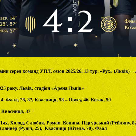
їни серед команд УПЛ, сезон 2025/26. 13 тур. «Рух» (Львів) – 
025 року. Львів, стадіон «Арена Львів»
4, Фаал, 28, 87, Квасниця, 58 – Овусу, 46, Козак, 50
 Квасниця, 37
 Лях, Холод, Слюбик, Роман, Копина, Підгурський (Рейляну, 82
Клайвер (Руніч, 25), Квасниця (Кітела, 70), Фаал