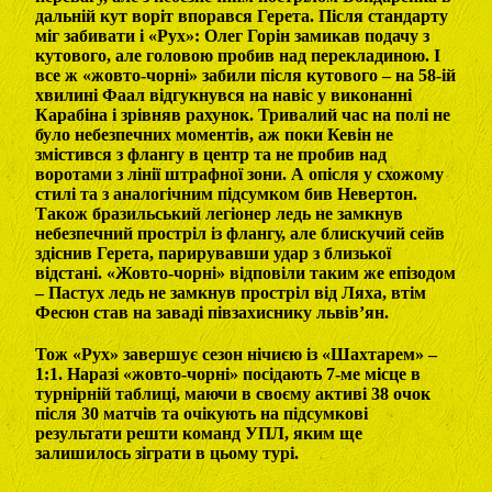
дальній кут воріт впорався Герета. Після стандарту
міг забивати і «Рух»: Олег Горін замикав подачу з
кутового, але головою пробив над перекладиною. І
все ж «жовто-чорні» забили після кутового – на 58-ій
хвилині Фаал відгукнувся на навіс у виконанні
Карабіна і зрівняв рахунок. Тривалий час на полі не
було небезпечних моментів, аж поки Кевін не
змістився з флангу в центр та не пробив над
воротами з лінії штрафної зони. А опісля у схожому
стилі та з аналогічним підсумком бив Невертон.
Також бразильський легіонер ледь не замкнув
небезпечний простріл із флангу, але блискучий сейв
здіснив Герета, парирувавши удар з близької
відстані. «Жовто-чорні» відповіли таким же епізодом
– Пастух ледь не замкнув простріл від Ляха, втім
Фесюн став на заваді півзахиснику львів’ян.
Тож «Рух» завершує сезон нічиєю із «Шахтарем» –
1:1. Наразі «жовто-чорні» посідають 7-ме місце в
турнірній таблиці, маючи в своєму активі 38 очок
після 30 матчів та очікують на підсумкові
результати решти команд УПЛ, яким ще
залишилось зіграти в цьому турі.