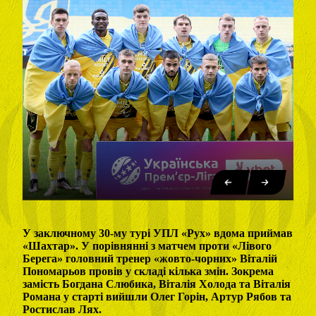
У заключному 30-му турі УПЛ «Рух» вдома приймав
«Шахтар». У порівнянні з матчем проти «Лівого
Берега» головний тренер «жовто-чорних» Віталій
Пономарьов провів у складі кілька змін. Зокрема
замість Богдана Слюбика, Віталія Холода та Віталія
Романа у старті вийшли Олег Горін, Артур Рябов та
Ростислав Лях.