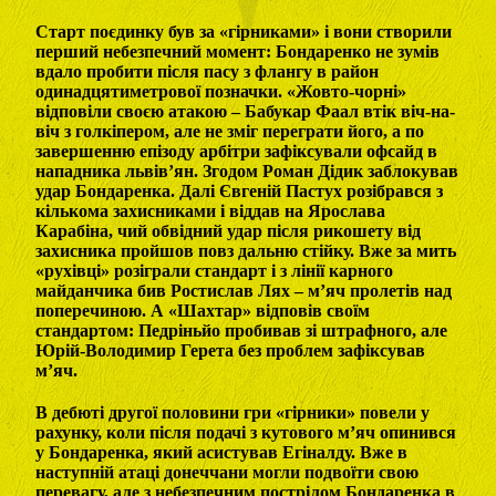
Старт поєдинку був за «гірниками» і вони створили
перший небезпечний момент: Бондаренко не зумів
вдало пробити після пасу з флангу в район
одинадцятиметрової позначки. «Жовто-чорні»
відповіли своєю атакою – Бабукар Фаал втік віч-на-
віч з голкіпером, але не зміг переграти його, а по
завершенню епізоду арбітри зафіксували офсайд в
нападника львів’ян. Згодом Роман Дідик заблокував
удар Бондаренка. Далі Євгеній Пастух розібрався з
кількома захисниками і віддав на Ярослава
Карабіна, чий обвідний удар після рикошету від
захисника пройшов повз дальню стійку. Вже за мить
«рухівці» розіграли стандарт і з лінії карного
майданчика бив Ростислав Лях – м’яч пролетів над
поперечиною. А «Шахтар» відповів своїм
стандартом: Педріньйо пробивав зі штрафного, але
Юрій-Володимир Герета без проблем зафіксував
м’яч.
В дебюті другої половини гри «гірники» повели у
рахунку, коли після подачі з кутового м’яч опинився
у Бондаренка, який асистував Егіналду. Вже в
наступній атаці донеччани могли подвоїти свою
перевагу, але з небезпечним пострілом Бондаренка в