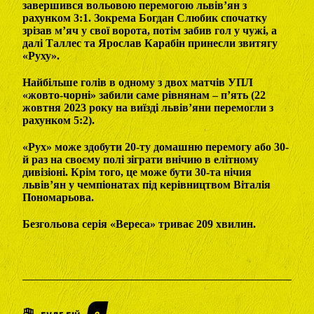
завершився вольовою перемогою львів’ян з
рахунком 3:1. Зокрема Богдан Слюбик спочатку
зрізав м’яч у свої ворота, потім забив гол у чужі, а
далі Таллес та Ярослав Карабін принесли звитягу
«Руху».
Найбільше голів в одному з двох матчів УПЛ
«жовто-чорні» забили саме рівнянам – п’ять (22
жовтня 2023 року на виїзді львів’яни перемогли з
рахунком 5:2).
«Рух» може здобути 20-ту домашню перемогу або 30-
й раз на своєму полі зіграти внічию в елітному
дивізіоні. Крім того, це може бути 30-та нічия
львів’ян у чемпіонатах під керівництвом Віталія
Пономарьова.
Безгольова серія «Вереса» триває 209 хвилин.