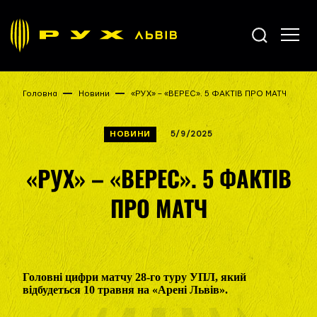
Головна
Новини
«РУХ» – «ВЕРЕС». 5 ФАКТІВ ПРО МАТЧ
НОВИНИ
5/9/2025
«РУХ» – «ВЕРЕС». 5 ФАКТІВ
ПРО МАТЧ
Головні цифри матчу 28-го туру УПЛ, який
відбудеться 10 травня на «Арені Львів».