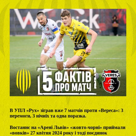
В УПЛ «Рух» зіграв вже 7 матчів проти «Вереса»: 3
перемоги, 3 нічиїх та одна поразка.
Востаннє на «Арені Львів» «жовто-чорні» приймали
«вовків» 27 квітня 2024 року і тоді поєдинок