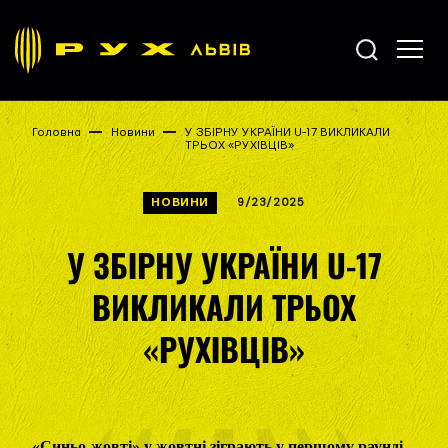
Головна
Новини
У ЗБІРНУ УКРАЇНИ U-17 ВИКЛИКАЛИ
ТРЬОХ «РУХІВЦІВ»
НОВИНИ
9/23/2025
У ЗБІРНУ УКРАЇНИ U-17
ВИКЛИКАЛИ ТРЬОХ
«РУХІВЦІВ»
«Синьо-жовті» у жовтні зіграють у першому раунді