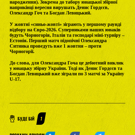
народження). Зокрема до табору юнацької збірної
наприкінці вересня вирушать Денис Гордєєв,
Олександр Гоч та Богдан Левицький.
У жовтні «синьо-жовті» зіграють у першому раунді
відбору на Євро-2026. Суперниками наших юнаків
будуть Чорногорія, Італія та господарі міні-турніру –
Естонія. Перший матч підопічні Олександра
Ситника проведуть вже 1 жовтня – проти
Чорногорії.
До слова, для Олександра Гоча це дебютний виклик
у юнацьку збірну України. Тоді як Денис Гордєєв та
Богдан Левицький вже зіграли по 3 матчі за Україну
U-17.
БУДЕ БІЙ
1