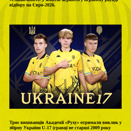
відбору на Євро-2026.
Троє вихованців Академії «Руху» отримали виклик у
збірну України U-17 (гравці не старші 2009 року