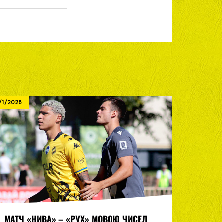
/1/2026
8/1/2026
МАТЧ «НИВА» – «РУХ» МОВОЮ ЧИСЕЛ
СІМОХ