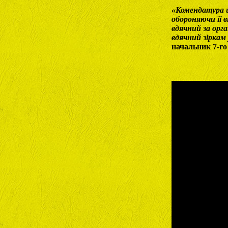
«Комендатура ш
обороняючи її в
вдячний за орг
вдячний зіркам
начальник 7-го