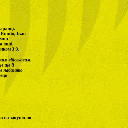
аранці,
Яшкін, Іван
имир
а інші.
унком 3:3.
ким військовим.
це ще й
же набагато
вець
ли на закупівлю