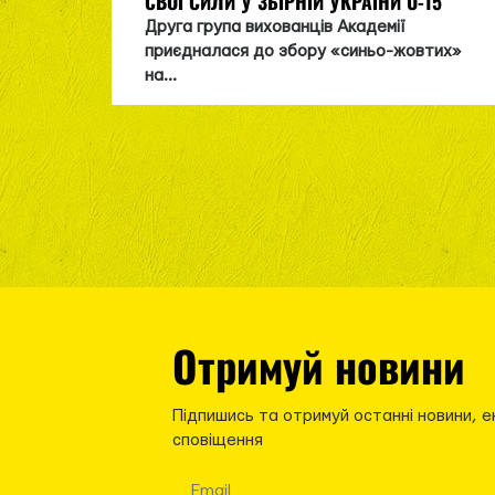
СВОЇ СИЛИ У ЗБІРНІЙ УКРАЇНИ U-15
Друга група вихованців Академії
приєдналася до збору «синьо-жовтих»
на...
Отримуй новини
Підпишись та отримуй останні новини, е
сповіщення