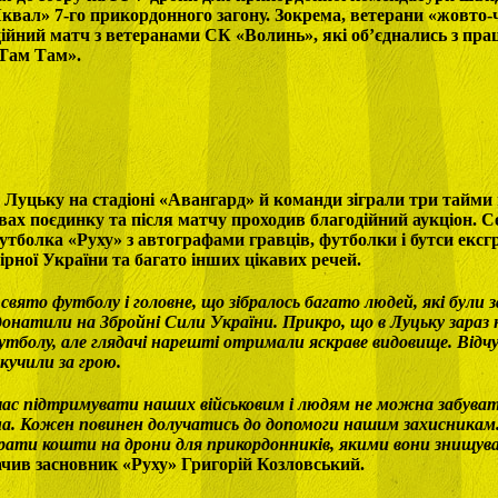
вал» 7-го прикордонного загону. Зокрема, ветерани «жовто-
ійний матч з ветеранами СК «Волинь», які об’єднались з пр
«Там Там».
у Луцьку на стадіоні «Авангард» й команди зіграли три тайми 
рвах поєдинку та після матчу проходив благодійний аукціон. С
утболка «Руху» з автографами гравців, футболки і бутси ексг
бірної України та багато інших цікавих речей.
вято футболу і головне, що зібралось багато людей, які були з
онатили на Збройні Сили України. Прикро, що в Луцьку зараз 
утболу, але глядачі нарешті отримали яскраве видовище. Відчу
кучили за грою.
час підтримувати наших військовим і людям не можна забуват
йна. Кожен повинен долучатись до допомоги нашим захисника
брати кошти на дрони для прикордонників, якими вони знищу
начив засновник «Руху» Григорій Козловський.