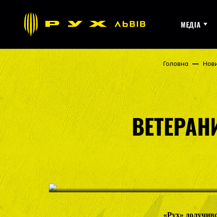
МЕДІА
Головна
Нов
ВЕТЕРАН
«Рух» долучив