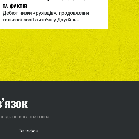
ТА ФАКТІВ
ЗБІРНУ
Дебют низки «рухівців», продовження
«Cиньо
гольової серії львів’ян у Другій л...
навчал
в’язок
відь на всі запитання