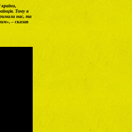
 країни,
аїнців. Тому я
тримали нас, та
овим»
, – сказав