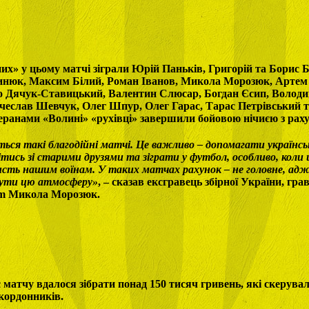
их» у цьому матчі зіграли Юрій Паньків, Григорій та Борис Б
нюк, Максим Білий, Роман Іванов, Микола Морозюк, Артем 
 Дячук-Ставицький, Валентин Слюсар, Богдан Єсип, Волод
чеслав Шевчук, Олег Шпур, Олег Гарас, Тарас Петрівський т
еранами «Волині» «рухівці» завершили бойовою нічиєю з рах
ься такі благодійні матчі. Це важливо – допомагати українсь
тись зі старими друзями та зіграти у футбол, особливо, коли 
сть нашим воїнам. У таких матчах рахунок – не головне, ад
чути цю атмосферу»
, – сказав ексгравець збірної України, гра
am Микола Морозюк.
с матчу вдалося зібрати понад 150 тисяч гривень, які скерува
икордонників.