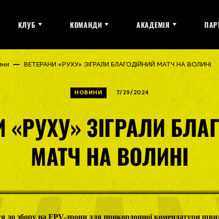
КЛУБ
КОМАНДИ
АКАДЕМІЯ
ПАР
ини
ВЕТЕРАНИ «РУХУ» ЗІГРАЛИ БЛАГОДІЙНИЙ МАТЧ НА ВОЛИНІ
НОВИНИ
7/29/2024
И «РУХУ» ЗІГРАЛИ БЛА
МАТЧ НА ВОЛИНІ
ся до збору на FPV-дрони для прикордонної комендатури шви