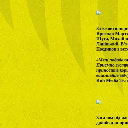
За «жовто-чорн
Ярослав Марти
Шуга, Михайло
Лапіцький, В’я
Поєдинок з вет
«Мені подобают
Приємно зустрі
приносить кори
важливіше від
Ruh Media Te
Загалом під ча
дронів для пр