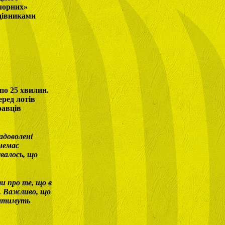
чорних»
ацівниками
по 25 хвилин.
еред лотів
равців
адоволені
немає
валось, що
и про те, що в
м. Важливо, що
ватимуть