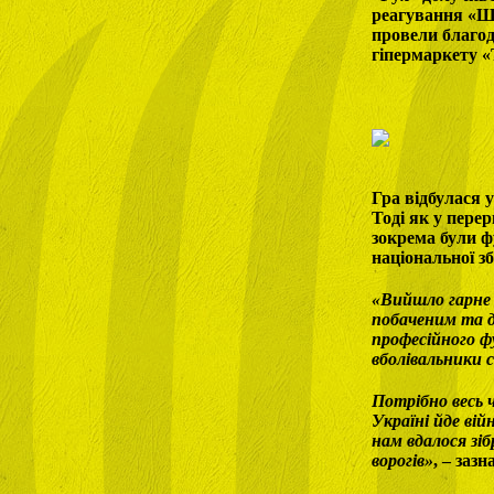
реагування «Шк
провели благод
гіпермаркету 
Гра відбулася 
Тоді як у пере
зокрема були ф
національної з
«Вийшло гарне с
побаченим та д
професійного ф
вболівальники с
Потрібно весь 
Україні йде ві
нам вдалося зі
ворогів»
, – заз