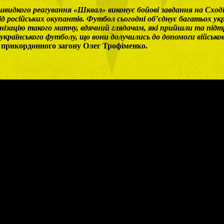
видкого реагування «Шквал» виконує бойові завдання на Сході
ід російських окупантів. Футбол сьогодні об’єднує багатьох укр
анізацію такого матчу, вдячний глядачам, які прийшли та під
 українського футболу, що вони долучились до допомоги військ
 прикордонного загону Олег Трофіменко.