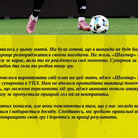
авалось у цьому матчі. Ми були готові, що в команди не буде б
 краще розпоряджатись своїми нагодами. На жаль, «Шахтар» 
азу ж карає, коли ти не реалізовуєш свої моменти. Суперник з
абив два голи та розбив нашу гру.
довелося коректувати свій план на цей матч, адже «Шахтар» 
суперника в УПЛ. Нам не вдалося протидіяти тактиці донечч
ь, що можемо переломити хід гри, адже активно почали атак
разу ж пропустили прикрий гол після контратаки.
тячих помилок, але вони пояснюються тим, що у нас молода к
ься і набирається досвіду. Сподіваюсь, ми зробимо правильні 
покращити свою гру і боротись за кращі результати.