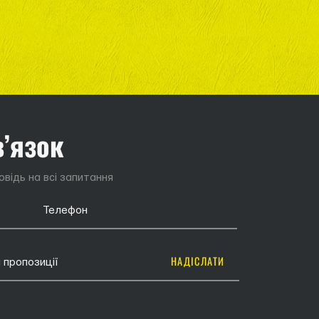
в’язок
відь на всі запитання
НАДІСЛАТИ