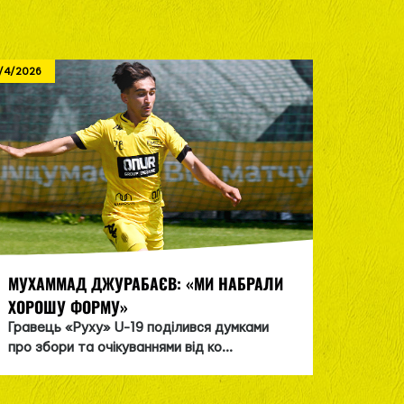
/4/2026
8/3/2026
НАЗАР
МУХАММАД ДЖУРАБАЄВ: «МИ НАБРАЛИ
ХЛОПЦ
ХОРОШУ ФОРМУ»
ІГРОВ
Гравець «Руху» U-19 поділився думками
Головн
про збори та очікуваннями від ко...
медіац