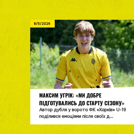
8/5/2026
МАКСИМ УГРІК: «МИ ДОБРЕ
ПІДГОТУВАЛИСЬ ДО СТАРТУ СЕЗОНУ»
Автор дубля у ворота ФК «Харків» U-19
поділився емоціями після своїх д...