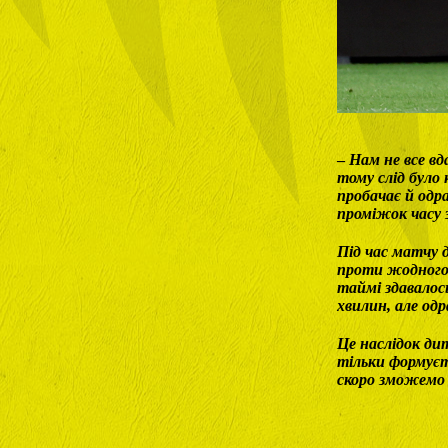
–
Нам не все вд
тому слід було
пробачає й одр
проміжок часу з
Під час матчу 
проти жодного 
таймі здавалос
хвилин, але од
Це наслідок ди
тільки формуєт
скоро зможемо 