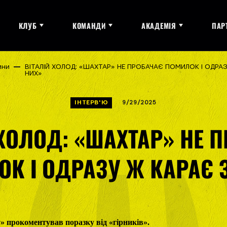
КЛУБ
КОМАНДИ
АКАДЕМІЯ
ПАР
ини
ВІТАЛІЙ ХОЛОД: «ШАХТАР» НЕ ПРОБАЧАЄ ПОМИЛОК І ОДРА
НИХ»
ІНТЕРВ'Ю
9/29/2025
 ХОЛОД: «ШАХТАР» НЕ 
К І ОДРАЗУ Ж КАРАЄ 
» прокоментував поразку від «гірників».