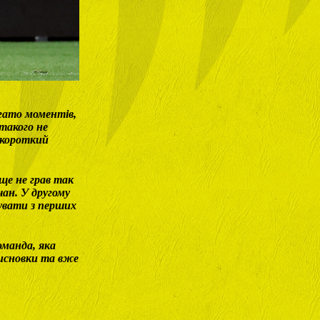
агато моментів,
такого не
а короткий
ще не грав так
ан. У другому
увати з перших
оманда, яка
висновки та вже