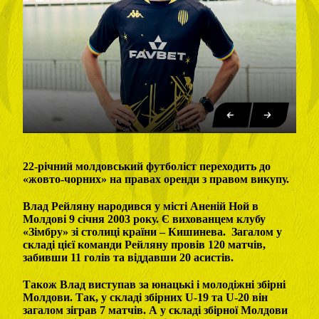
22-річний молдовський футболіст переходить до
«жовто-чорних» на правах оренди з правом викупу.
Влад Рейляну народився у місті Аненій Ной в
Молдові 9 січня 2003 року. Є вихованцем клубу
«Зімбру» зі столиці країни – Кишинева. Загалом у
складі цієї команди Рейляну провів 120 матчів,
забивши 11 голів та віддавши 20 асистів.
Також Влад виступав за юнацькі і молодіжні збірні
Молдови. Так, у складі збірних U-19 та U-20 він
загалом зіграв 7 матчів. А у складі збірної Молдови