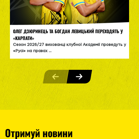
ОЛЕГ ДЗЮРИНЕЦЬ ТА БОГДАН ЛЕВИЦЬКИЙ ПЕРЕХОДЯТЬ У
«КАРПАТИ»
Сезон 2026/27 вихованці клубної Академії проведуть у
«Русі» на правах ...
Отримуй новини