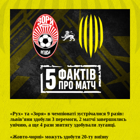
«Рух» та «Зоря» в чемпіонаті зустрічалися 9 разів:
львів’яни здобули 3 перемоги, 2 матчі завершились
унічию, а ще 4 рази звитягу здобували луганці.
«Жовто-чорні» можуть здобути 20-ту виїзну