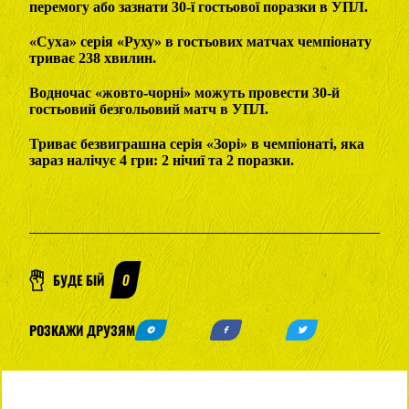
перемогу або зазнати 30-ї гостьової поразки в УПЛ.
«Суха» серія «Руху» в гостьових матчах чемпіонату
триває 238 хвилин.
Водночас «жовто-чорні» можуть провести 30-й
гостьовий безгольовий матч в УПЛ.
Триває безвиграшна серія «Зорі» в чемпіонаті, яка
зараз налічує 4 гри: 2 нічиї та 2 поразки.
БУДЕ БІЙ
0
РОЗКАЖИ ДРУЗЯМ