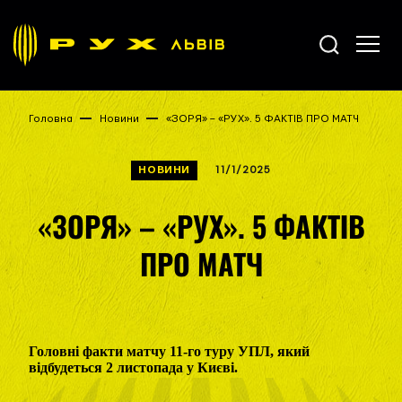
Головна
Новини
«ЗОРЯ» – «РУХ». 5 ФАКТІВ ПРО МАТЧ
НОВИНИ
11/1/2025
«ЗОРЯ» – «РУХ». 5 ФАКТІВ
ПРО МАТЧ
Головні факти матчу 11-го туру УПЛ, який
відбудеться 2 листопада у Києві.