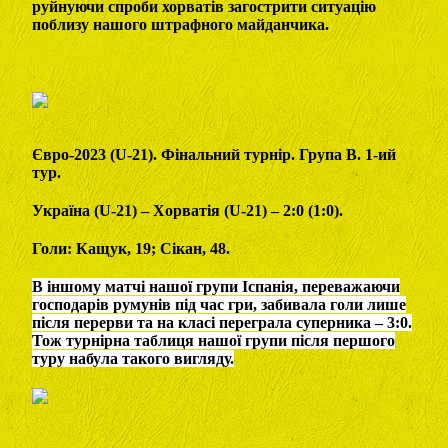
руйнуючи спроби хорватів загострити ситуацію
поблизу нашого штрафного майданчика.
Євро-2023 (U-21). Фінальний турнір. Група В. 1-ий
тур.
Україна (U-21) – Хорватія (U-21) – 2:0 (1:0).
Голи: Кащук, 19; Сікан, 48.
В іншому матчі нашої групи Іспанія, переважаючи
господарів румунів під час гри, забивала голи лише
після перерви та на класі переграла суперника – 3:0.
Тож турнірна таблиця нашої групи після першого
туру набула такого вигляду.