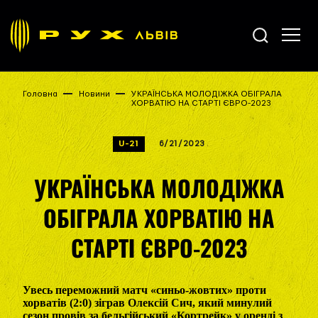
Головна
Новини
УКРАЇНСЬКА МОЛОДІЖКА ОБІГРАЛА
ХОРВАТІЮ НА СТАРТІ ЄВРО-2023
U-21
6/21/2023
УКРАЇНСЬКА МОЛОДІЖКА
ОБІГРАЛА ХОРВАТІЮ НА
СТАРТІ ЄВРО-2023
Увесь переможний матч «синьо-жовтих» проти
хорватів (2:0) зіграв Олексій Сич, який минулий
сезон провів за бельгійський «Кортрейк» у оренді з