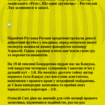
львівського «Руху». Ще один «рухівець» – Ростислав
Лях залишився в запасі.
Підопічні Руслана Ротаня продемонстрували доволі
добротний футбол у поєдинку, перед початком якого
експерти називали явним фаворитом команду
Хорватії. Однак українці зуміли нав’язати свою гру
та перемогти опонентів.
На 19-ій хвилині Бондаренко віддав пас на Кащука,
той накрутив чотирьох суперників і закотив м’яч у
дальній кут – 1:0. На початку другого тайму автор
першого гола Кащук уже виступив асистентом,
навісивши з правого краю у штрафний майданчик,
де Сікан випередив захисника та пробив повз
хорватського воротаря – 2:0.
Олексій Сич діяв на звичній для себе позиції правого
захисника, відзначився надійністю, раз-по-раз