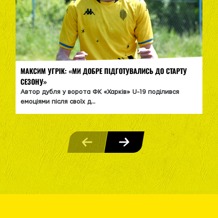
МАКСИМ УГРІК: «МИ ДОБРЕ ПІДГОТУВАЛИСЬ ДО СТАРТУ
СЕЗОНУ»
Автор дубля у ворота ФК «Харків» U-19 поділився
емоціями після своїх д...