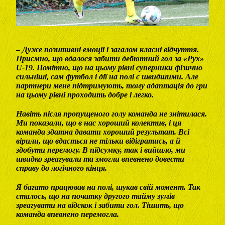
–
Дуже позитивні емоції і загалом класні відчуття.
Приємно, що вдалося забити дебютний гол за «Рух»
U-19. Помітно, що на цьому рівні суперники фізично
сильніші, сам футбол і дії на полі є швидшими. Але
партнери мене підтримують, тому адаптація до гри
на цьому рівні проходить добре і легко.
Навіть після пропущеного голу команда не знітилася.
Ми показали, що в нас хороший колектив, і ця
команда здатна давати хороший результат. Всі
вірили, що вдасться не тільки відігратись, а й
здобути перемогу. В підсумку, так і вийшло, ми
швидко зреагували та змогли впевнено довести
справу до логічного кінця.
Я багато працював на полі, шукав свій момент. Так
сталось, що на початку другого тайму зумів
зреагувати на відскок і забити гол. Тішить, що
команда впевнено перемогла.