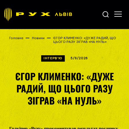
Головна
Новини
ЄГОР КЛИМЕНКО: «ДУЖЕ РАДИЙ, ЩО
ЦЬОГО РАЗУ ЗІГРАВ «НА НУЛЬ»
ІНТЕРВ'Ю
5/9/2026
ЄГОР КЛИМЕНКО: «ДУЖЕ
РАДИЙ, ЩО ЦЬОГО РАЗУ
ЗІГРАВ «НА НУЛЬ»
Голкіпер «Руху» прокоментував результат поєдинку