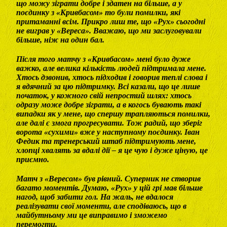
що можу зіграти добре і здатен на більше, а у
поєдинку з «Кривбасом» то були помилки, які
притаманні всім. Прикро лиш те, що «Рух» сьогодні
не виграв у «Вереса». Вважаю, що ми заслуговували
більше, ніж на один бал.
Після того матчу з «Кривбасом» мені було дуже
важко, але велика кількість людей підтримала мене.
Хтось дзвонив, хтось підходив і говорив теплі слова і
я вдячний за цю підтримку. Всі казали, що це лише
початок, у кожного свій непростий шлях: хтось
одразу може добре зіграти, а в когось бувають такі
випадки як у мене, що спершу трапляються помилки,
але далі є змога прогресувати. Тож радий, що зберіг
ворота «сухими» вже у наступному поєдинку. Іван
Федик та тренерський штаб підтримують мене,
хлопці хвалять за вдалі дії – я це чую і дуже ціную, це
приємно.
Матч з «Вересом» був рівний. Суперник не створив
багато моментів. Думаю, «Рух» у цій грі мав більше
нагод, щоб забити гол. На жаль, не вдалося
реалізувати свої моменти, але сподіваюсь, що в
майбутньому ми це виправимо і зможемо
перемогти.