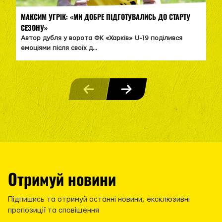
МАКСИМ УГРІК: «МИ ДОБРЕ ПІДГОТУВАЛИСЬ ДО СТАРТУ
СЕЗОНУ»
Автор дубля у ворота ФК «Харків» U-19 поділився
емоціями після своїх д...
Отримуй новини
Підпишись та отримуй останні новини, ексклюзивні
пропозиції та сповіщення