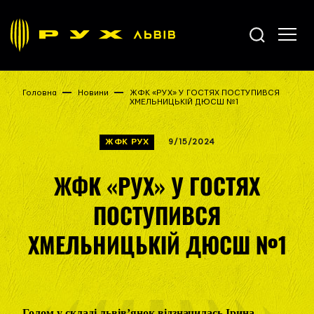
Головна
Новини
ЖФК «РУХ» У ГОСТЯХ ПОСТУПИВСЯ
ХМЕЛЬНИЦЬКІЙ ДЮСШ №1
ЖФК РУХ
9/15/2024
ЖФК «РУХ» У ГОСТЯХ
ПОСТУПИВСЯ
ХМЕЛЬНИЦЬКІЙ ДЮСШ №1
Голом у складі львів’янок відзначилась Ірина