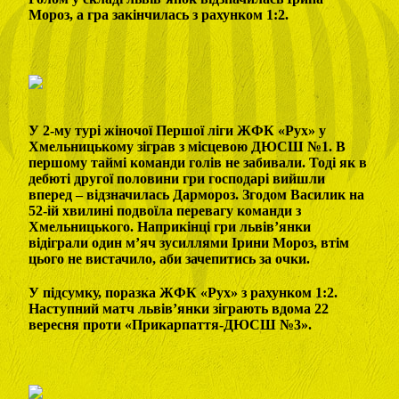
Мороз, а гра закінчилась з рахунком 1:2.
У 2-му турі жіночої Першої ліги ЖФК «Рух» у
Хмельницькому зіграв з місцевою ДЮСШ №1. В
першому таймі команди голів не забивали. Тоді як в
дебюті другої половини гри господарі вийшли
вперед – відзначилась Дармороз. Згодом Василик на
52-ій хвилині подвоїла перевагу команди з
Хмельницького. Наприкінці гри львів’янки
відіграли один м’яч зусиллями Ірини Мороз, втім
цього не вистачило, аби зачепитись за очки.
У підсумку, поразка ЖФК «Рух» з рахунком 1:2.
Наступний матч львів’янки зіграють вдома 22
вересня проти «Прикарпаття-ДЮСШ №3».