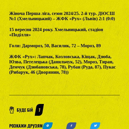
Жіноча Перша ліга, сезон 2024/25. 2-й тур. ДЮСШ
№1 (Хмельницький) – ЖФК «Рух» (Львів) 2:1 (0:0)
15 вересня 2024 року. Хмельницький, стадіон
«Поділля»
Голи: Дармороз, 50, Василик, 72 – Мороз, 89
ЖФК «Рух»: Лапчак, Козловська, Кіщак, Дзюба,
Юзва, Петелецька (Данильчук, 52), Мороз, Тиран,
Демчук (Дзюбановська, 78), Рубан (Руда, 87), Пукас
(Рибарук, 46 (Дворянин, 78))
БУДЕ БІЙ
1
РОЗКАЖИ ДРУЗЯМ