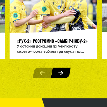
«РУХ-2» РОЗГРОМИВ «САМБІР-НИВУ-2»
У останній домашній грі Чемпіонату
«жовто-чорні» забили три «сухі» гол...