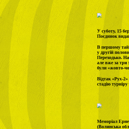
У суботу, 15 б
Поєдинок вида
В першому тайм
у другій полов
Переходько. На
але вже за три
були «жовто-чо
Відтак «Рух-2» 
стадію турніру
Меморіал Ернес
(Волинська обла