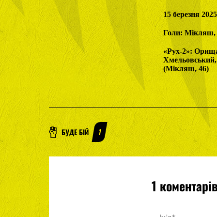
15 березня 202
Голи: Мікляш, 4
«Рух-2»: Орища
Хмельовський, 
(Мікляш, 46)
БУДЕ БІЙ
1
1 коментарі