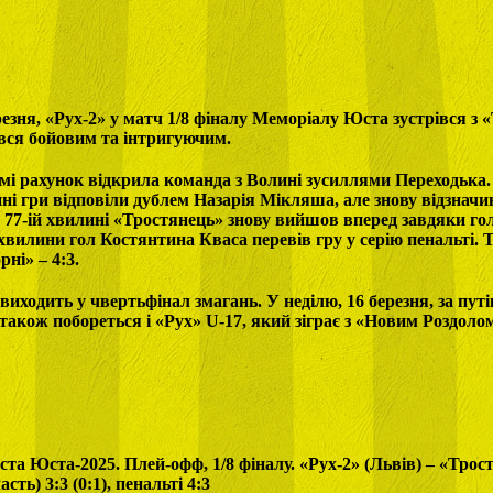
ерезня, «Рух-2» у матч 1/8 фіналу Меморіалу Юста зустрівся з
вся бойовим та інтригуючим.
і рахунок відкрила команда з Волині зусиллями Переходька.
ині гри відповіли дублем Назарія Мікляша, але знову відзначи
 77-ій хвилині «Тростянець» знову вийшов вперед завдяки г
 хвилини гол Костянтина Кваса перевів гру у серію пенальті.
рні» – 4:3.
виходить у чвертьфінал змагань. У неділю, 16 березня, за пут
 також побореться і «Рух» U-17, який зіграє з «Новим Роздоло
та Юста-2025. Плей-офф, 1/8 фіналу. «Рух-2» (Львів) – «Трос
сть) 3:3 (0:1), пенальті 4:3