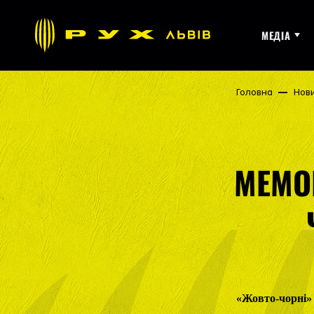
МЕДІА
Головна
Нов
МЕМОР
«Жовто-чорні» 