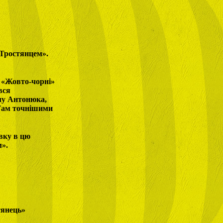
 «Тростянцем».
 «Жовто-чорні»
вся
олу Антонюка,
 Там точнішими
івку в цю
м».
тянець»