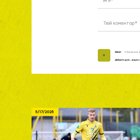
Олег
17 березня 20
О
Доброго дня , відео 
5/17/2025