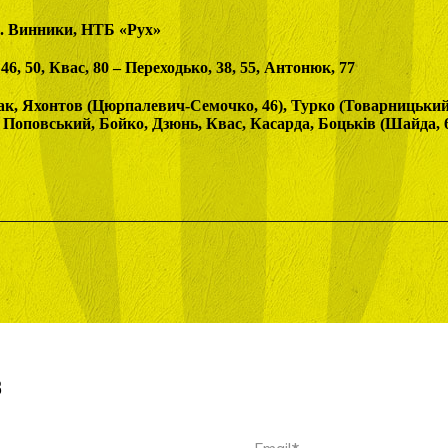
5. Винники, НТБ «Рух»
6, 50, Квас, 80 – Переходько, 38, 55, Антонюк, 77
к, Яхонтов (Цюрпалевич-Семочко, 46), Турко (Товарницький,
Поповський, Бойко, Дзюнь, Квас, Касарда, Боцьків (Шайда, 
в