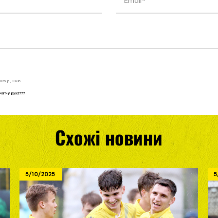
25 р., 10:06
матчу рух2???
Схожі новини
5/10/2025
5