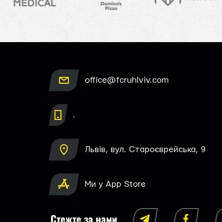
office@fcruhlviv.com
.
Львів, вул. Староєврейська, 9
Ми у App Store
Стежте за нами