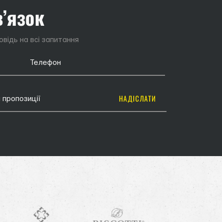
в’язок
відь на всі запитання
НАДІСЛАТИ