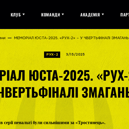
КЛУБ
КОМАНДИ
АКАДЕМІЯ
ПАР
ини
МЕМОРІАЛ ЮСТА-2025. «РУХ-2» – У ЧВЕРТЬФІНАЛІ ЗМАГАНЬ
РУХ-2
3/15/2025
ІАЛ ЮСТА-2025. «РУХ-
ЧВЕРТЬФІНАЛІ ЗМАГАН
в серії пенальті були сильнішими за «Тростянець».