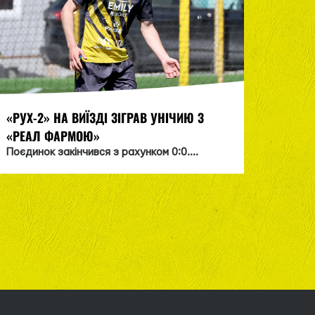
«РУХ-2» НА ВИЇЗДІ ЗІГРАВ УНІЧИЮ З
«РУХ-
«РЕАЛ ФАРМОЮ»
Матч з
Поєдинок закінчився з рахунком 0:0....
користь